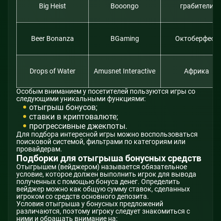
Big Heist
Booongo
грабители
Beer Bonanza
BGaming
Октоберфест
Drops of Water
Amusnet Interactive
Африка
Особым вниманием у посетителей пользуются игры со
следующими уникальными функциями:
отыгрыш бонусов;
ставки в криптовалюте;
прогрессивные джекпоты.
Для подбора интересной игры можно воспользоваться
поисковой системой, фильтрами по категориям или
провайдерам.
Подборки для отыгрыша бонусных средств
Отыгрышем (вейджером) называется обязательное
условие, которое должен выполнить игрок для вывода
полученных с помощью бонуса денег. Определить
вейджер можно как общую сумму ставок, сделанных
игроком со средств основного депозита.
Условия отыгрыша у бонусных предложений
различаются, поэтому игроку следует знакомиться с
ними и обращать внимание на: