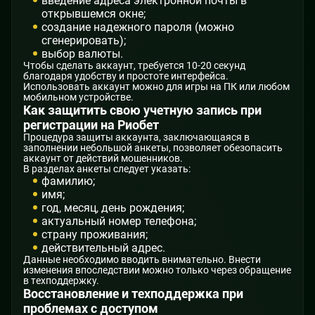
введение адреса электронной почты в
открывшемся окне;
создание надежного пароля (можно
сгенерировать);
выбор валюты.
Чтобы сделать аккаунт, требуется 10-20 секунд
благодаря удобству и простоте интерфейса.
Использовать аккаунт можно для игры на ПК или любом
мобильном устройстве.
Как защитить свою учетную запись при
регистрации на Риобет
Процедура защиты аккаунта, заключающаяся в
заполнении небольшой анкеты, позволяет обезопасить
аккаунт от действий мошенников.
В разделах анкеты следует указать:
фамилию;
имя;
год, месяц, день рождения;
актуальный номер телефона;
страну проживания;
действительный адрес.
Данные необходимо вводить внимательно. Внести
изменения впоследствии можно только через обращение
в техподдержку.
Восстановление и техподдержка при
проблемах с доступом