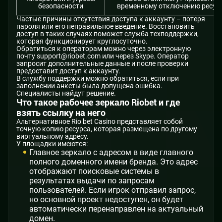
безопасности
временному отключению ресур
Частые причины отсутствия доступа к аккаунту – потеря
пароля или его неправильное введение. Восстановить
доступ в таких случаях поможет служба техподдержки,
которая функционирует круглосуточно.
Обратиться к операторам можно через электронную
почту support@riobet.com или через Skype. Оператор
запросит дополнительные данные и после проверки
предоставит доступ к аккаунту.
В службу поддержки можно обратиться, если при
заполнении анкеты была допущена ошибка.
Специалисты найдут решение.
Что такое рабочее зеркало Riobet и где
взять ссылку на него
Альтернативное Rio bet Casino представляет собой
точную копию ресурса, которая размещена по другому
виртуальному адресу.
У площадки имеются:
Главное зеркало с адресом в виде главного
полного доменного имени бренда. Это адрес
отображают поисковые системы в
результатах выдачи по запросам
пользователей. Если игрок отправил запрос,
но основной проект недоступен, он будет
автоматически перенаправлен на актуальный
домен.