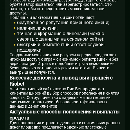
Проверить дублирующий ресурс следует до того, как вы
будете авторизоваться или зарегистрироваться. Это
важно, чтобы не предоставить мошенникам свои
доступы.
Подлинный альтернативный сайт отличают:
безупречная репутация доменного имени;
наличие лицензии;
точная информация о лицензии (можно
сверить с данными на основном сайте);
быстрый и компетентный ответ службы
поддержки.
Созданные мошенниками ресурсы нередко предлагают
игрокам доступ к играм с анонимной регистрацией и без
верификации. Играть в подобные игры в демо-режиме
безопасно, но вот вносить деньги не стоит. Вывести
выигрыш не получится.
Внесение депозита и вывод выигрышей с
Riobet
Альтернативный сайт казино Рио Бет предлагает
клиентам широкий выбор способов пополнения и снятия
средств. Сотрудничество с надежными платежными
системами гарантирует безопасность финансовых
данных и денег клиентов.
Актуальные способы пополнения и выплаты
средств
Для пополнения игрового депозита и снятия выигранных
денег площадка предлагает надежные платежные