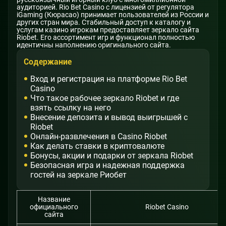
аудиторией. Rio Bet Casino с лицензией от регулятора
iGaming (Кюрасао) принимает пользователей из России и
других стран мира. Стабильный доступ к каталогу и
услугам казино игрокам предоставляет зеркало сайта
Riobet. Его ассортимент игр и функционал полностью
идентичны наполнению оригинального сайта.
Вход и регистрация на платформе Rio Bet
Casino
Что такое рабочее зеркало Riobet и где
взять ссылку на него
Внесение депозита и вывод выигрышей с
Riobet
Онлайн-развлечения в Casino Riobet
Как делать ставки в криптовалюте
Бонусы, акции и подарки от зеркала Riobet
Безопасная игра и надежная поддержка
гостей на зеркале Риобет
Название
официального
Riobet Casino
сайта