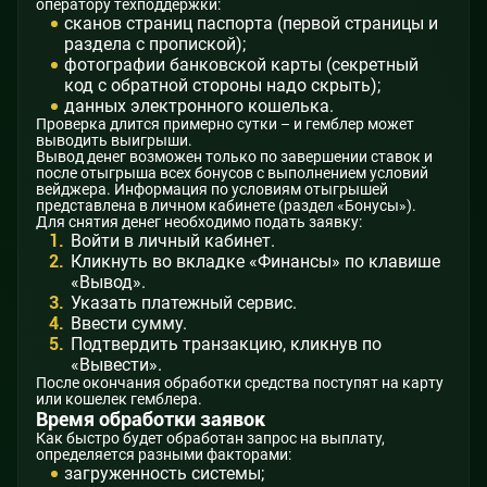
оператору техподдержки:
сканов страниц паспорта (первой страницы и
раздела с пропиской);
фотографии банковской карты (секретный
код с обратной стороны надо скрыть);
данных электронного кошелька.
Проверка длится примерно сутки – и гемблер может
выводить выигрыши.
Вывод денег возможен только по завершении ставок и
после отыгрыша всех бонусов с выполнением условий
вейджера. Информация по условиям отыгрышей
представлена в личном кабинете (раздел «Бонусы»).
Для снятия денег необходимо подать заявку:
Войти в личный кабинет.
Кликнуть во вкладке «Финансы» по клавише
«Вывод».
Указать платежный сервис.
Ввести сумму.
Подтвердить транзакцию, кликнув по
«Вывести».
После окончания обработки средства поступят на карту
или кошелек гемблера.
Время обработки заявок
Как быстро будет обработан запрос на выплату,
определяется разными факторами:
загруженность системы;