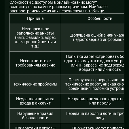
Сложности с доступом в онлайн-казино могут
возникнуть по самым разным причинам. Наиболее
распространенные из них перечислены в таблице.
Причина
Особенности
Некорректное
заполнение анкеты
Допущена ошибка или указан
(имя, фамилия, адрес
недостоверная информация
электронной почты и
т.д.)
Попытка зарегистрировать бол
Несоответствие
одного аккаунта с одного устрой
требованиям казино
или IP-адреса, не подтвержден
возраст или личность
Перегрузка сервера, выполнен
Технические проблемы
технических работ, низкая скоро
соединения, поломка устройст
Неудачная попытка
Неправильно указан адрес поч
входа в аккаунт
или пароль
Нарушение правил
Передача пароля и логина треть
безопасности
лицу
Кибератаки и угрозы
DDoS-атаки могут привести к