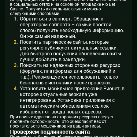
в социальных сетях и на основной площадке Rio Bet
Casino. Получить актуальные ссылки можно
следующими способами:
Обратиться в саппорт. Обращение к
операторам саппорта – самый простой
способ получить необходимую информацию.
Он же самый надежный.
Посетить партнерские сайты, которые
регулярно публикуют актуальные ссылки.
Для быстрого получения обновлений сайты
лучше добавить в закладки.
Поискать на надежных сторонних ресурсах
(форумах, платформах для обсуждений и
т.д.). Рекомендуется использовать только
безопасные источники после проверки.
Установить мобильное приложение Риобет, в
которое актуальные зеркала уже
интегрированы. Установка приложения с
автоматическим обновлением ссылок
избавляет от ввода новых адресов.
При поиске адресов на сторонних ресурсах следует
проявить осторожность. Это обезопасит вас от
посягательств мошенников на ваши активы.
Проверяем подлинность сайта