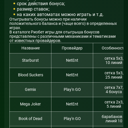
срок действия бонуса;
размер ставок;
на каких автоматах можно играть и т.д.
Отыгрывать бонусы можно при наличии
положительного баланса и (чаще всего) в определенных
играх.
В каталоге Риобет игры для отыгрыша бонусов
представлены с различными механиками и тематиками
от известных провайдеров.
Название
Провайдер
Особенности
сетка 5х3,
Starburst
NetEnt
10 линий
сетка 5х3,
Blood Suckers
NetEnt
25 линий
сетка 7х7,
Gemix
Play'n GO
4 бонуса
сетка 2х3,
Mega Joker
NetEnt
5 линий
барабанов 5,
Book of Dead
Play'n GO
линий 10