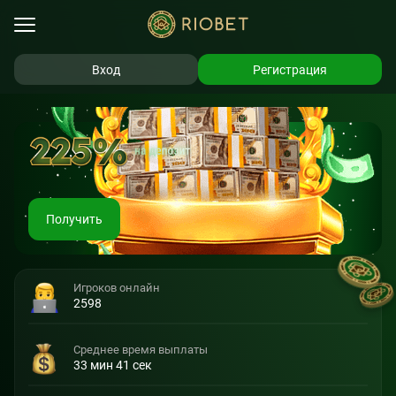
Вход
Регистрация
Получить
Игроков онлайн
2598
Среднее время выплаты
33 мин 41 сек