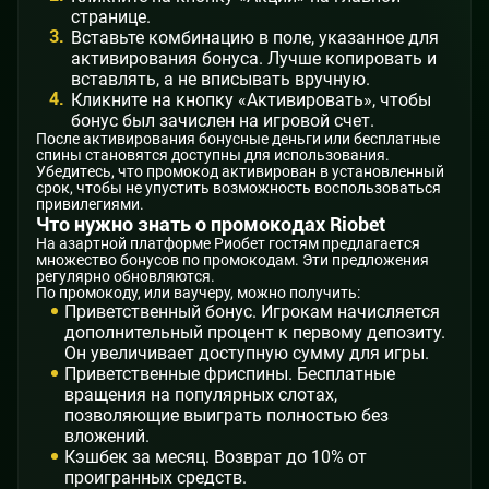
странице.
Вставьте комбинацию в поле, указанное для
активирования бонуса. Лучше копировать и
вставлять, а не вписывать вручную.
Кликните на кнопку «Активировать», чтобы
бонус был зачислен на игровой счет.
После активирования бонусные деньги или бесплатные
спины становятся доступны для использования.
Убедитесь, что промокод активирован в установленный
срок, чтобы не упустить возможность воспользоваться
привилегиями.
Что нужно знать о промокодах Riobet
На азартной платформе Риобет гостям предлагается
множество бонусов по промокодам. Эти предложения
регулярно обновляются.
По промокоду, или ваучеру, можно получить:
Приветственный бонус. Игрокам начисляется
дополнительный процент к первому депозиту.
Он увеличивает доступную сумму для игры.
Приветственные фриспины. Бесплатные
вращения на популярных слотах,
позволяющие выиграть полностью без
вложений.
Кэшбек за месяц. Возврат до 10% от
проигранных средств.