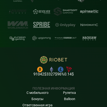
91042$
3327$
96%
0.14$
C мобильного
Рулетка
Бонусы
Balloon
Ответсвенная игра