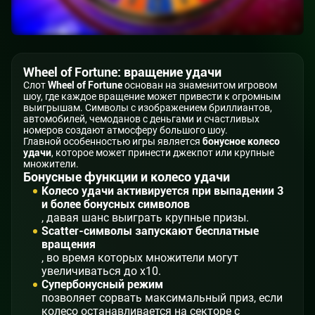
Wheel of Fortune: вращение удачи
Слот
Wheel of Fortune
основан на знаменитом игровом
шоу, где каждое вращение может привести к огромным
выигрышам. Символы с изображением бриллиантов,
автомобилей, чемоданов с деньгами и счастливых
номеров создают атмосферу большого шоу.
Главной особенностью игры является
бонусное колесо
удачи
, которое может принести джекпот или крупные
множители.
Бонусные функции и колесо удачи
Колесо удачи активируется при выпадении 3
и более бонусных символов
, давая шанс выиграть крупные призы.
Scatter-символы запускают бесплатные
вращения
, во время которых множители могут
увеличиваться до x10.
Супербонусный режим
позволяет сорвать максимальный приз, если
колесо останавливается на секторе с