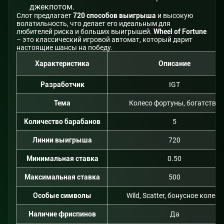
джекпотом.
Слот предлагает
720 способов выигрыша
и высокую
волатильность, что делает его идеальным для
любителей риска и больших выигрышей.
Wheel of Fortune
– это классический игровой автомат, который дарит
настоящие шансы на победу.
Характеристика
Описание
Разработчик
IGT
Тема
Колесо фортуны, богатство
Количество барабанов
5
Линии выигрыша
720
Минимальная ставка
0.50
Максимальная ставка
500
Особые символы
Wild, Scatter, бонусное колесо
Наличие фриспинов
Да