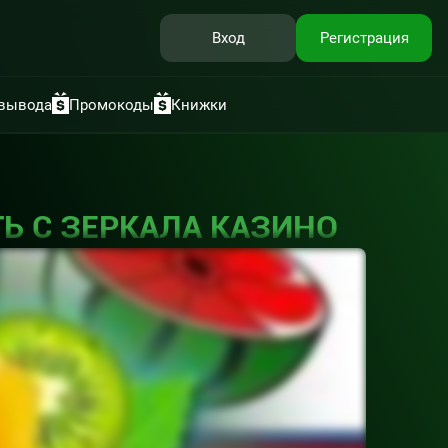
Вход
Регистрация
вывода
Промокоды
Книжки
ТЬ С ЗЕРКАЛА КАЗИНО