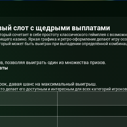
товый слот с щедрыми выплатами
торый сочетает в себе простоту классического геймплея с возмо
оящего казино. Яркая графика и ретро-оформление делают игру ос
оторый может быть выигран при выпадении определённой комбина
в, позволяя выиграть один из множества призов.
латы
ёрок, давая шанс на максимальный выигрыш.
то делает его доступным и интересным для всех категорий игроко