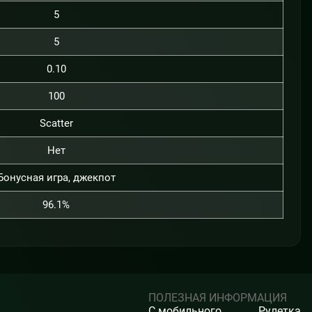
5
5
0.10
100
Scatter
Нет
Бонусная игра, джекпот
96.1%
C мобильного
Рулетка